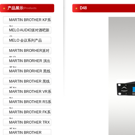
产品展示
D48
/Products
MARTIN BROTHER KP系
列
MELO AUDIO派对酒吧新
品
MELO 会议系列产品
MARTIN BRORHER派对
新品
MARTIN BRORHER 演出
系列
MARTIN BRORHER 黑线
+
MARTIN BROTHER 黑线
系列
MARTIN BROTHER VR系
列
MARTIN BROTHER RS系
列
MARTIN BROTHER FK系
列
MARTIN BROTHER TRX
系列
MARTIN BROTHER