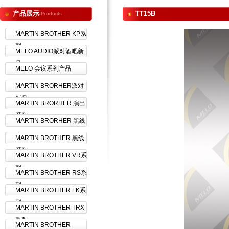
产品展示
TT15B
/Products
MARTIN BROTHER KP系
列
MELO AUDIO派对酒吧新
品
MELO 会议系列产品
MARTIN BRORHER派对
新品
MARTIN BRORHER 演出
系列
MARTIN BRORHER 黑线
+
MARTIN BROTHER 黑线
系列
MARTIN BROTHER VR系
列
MARTIN BROTHER RS系
列
MARTIN BROTHER FK系
列
MARTIN BROTHER TRX
系列
MARTIN BROTHER