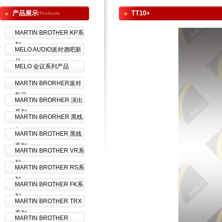
产品展示
TT10+
/Products
MARTIN BROTHER KP系
列
MELO AUDIO派对酒吧新
品
MELO 会议系列产品
MARTIN BRORHER派对
新品
MARTIN BRORHER 演出
系列
MARTIN BRORHER 黑线
+
MARTIN BROTHER 黑线
系列
MARTIN BROTHER VR系
列
MARTIN BROTHER RS系
列
MARTIN BROTHER FK系
列
MARTIN BROTHER TRX
系列
MARTIN BROTHER